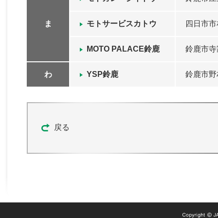
ま
モトサービスカトウ
四日市市札
MOTO PALACE鈴鹿
鈴鹿市寺家
わ
YSP鈴鹿
鈴鹿市野村
戻る