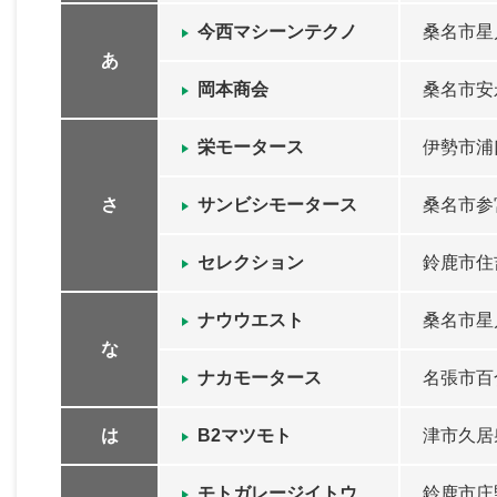
今西マシーンテクノ
桑名市星川
あ
岡本商会
桑名市安永
栄モータース
伊勢市浦口
さ
サンビシモータース
桑名市参
セレクション
鈴鹿市住吉
ナウウエスト
桑名市星川
な
ナカモータース
名張市百
は
B2マツモト
津市久居
モトガレージイトウ
鈴鹿市庄野