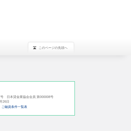
このページの先頭へ
07号
日本貸金業協会会員 第000008号
月26日
ご融資条件一覧表