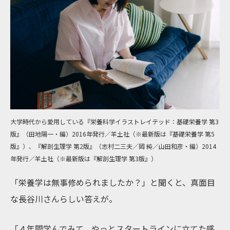
大学時代から愛用している『栄養科学イラストレイテッド：基礎栄養学 第3
版』（田地陽一・編）2016年発行／羊土社（※最新版は『基礎栄養学 第5
版』）、『解剖生理学 第2版』（志村二三夫／岡 純／山田和彦・編）2014
年発行／羊土社（※最新版は『解剖生理学 第3版』）
「栄養学は無事修められましたか？」と聞くと、真面目
な長谷川さんらしい答えが。
「４年間学んでみて、やっとスタートラインに立てた感