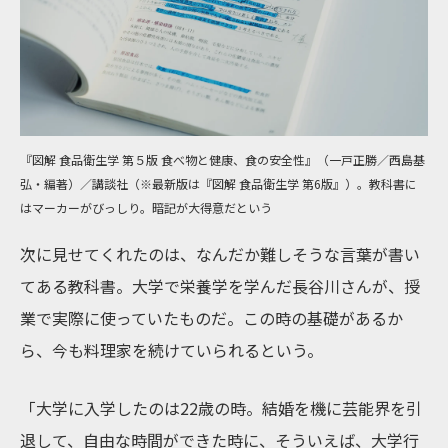
『図解 食品衛生学 第５版 食べ物と健康、食の安全性』（一戸正勝／西島基
弘・編著）／講談社（※最新版は『図解 食品衛生学 第6版』）。教科書に
はマーカーがびっしり。暗記が大得意だという
次に見せてくれたのは、なんだか難しそうな言葉が書い
てある教科書。大学で栄養学を学んだ長谷川さんが、授
業で実際に使っていたものだ。この時の基礎があるか
ら、今も料理家を続けていられるという。
「大学に入学したのは22歳の時。結婚を機に芸能界を引
退して、自由な時間ができた時に、そういえば、大学行