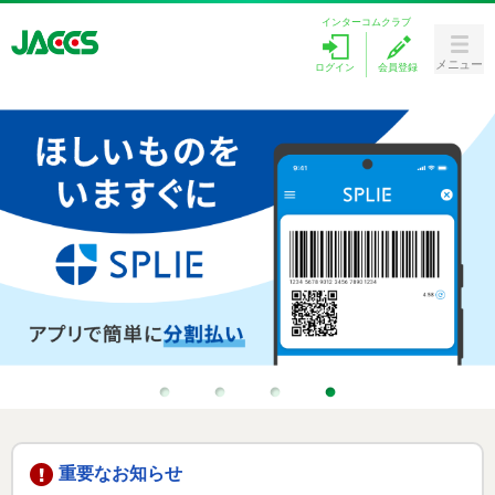
インターコムクラブ
メニュー
ログイン
会員登録
Menu
カードをつくる
ラブリィポイント
キャンペーン
ローンを探す
カードサービス
1
2
3
4
重要なお知らせ
お客様サポート