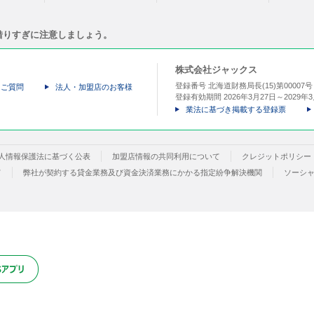
借りすぎに注意しましょう。
株式会社ジャックス
登録番号 北海道財務局長(15)第00007
るご質問
法人・加盟店のお客様
登録有効期間 2026年3月27日～2029年3
業法に基づき掲載する登録票
人情報保護法に基づく公表
加盟店情報の共同利用について
クレジットポリシー
て
弊社が契約する貸金業務及び資金決済業務にかかる指定紛争解決機関
ソーシ