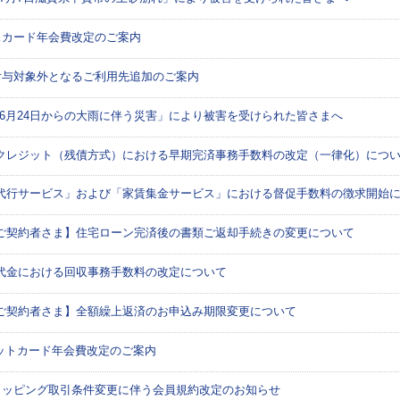
カード年会費改定のご案内
与対象外となるご利用先追加のご案内
6月24日からの大雨に伴う災害」により被害を受けられた皆さまへ
クレジット（残債方式）における早期完済事務手数料の改定（一律化）につ
代行サービス」および「家賃集金サービス」における督促手数料の徴求開始
ご契約者さま】住宅ローン完済後の書類ご返却手続きの変更について
代金における回収事務手数料の改定について
ご契約者さま】全額繰上返済のお申込み期限変更について
ジットカード年会費改定のご案内
ッピング取引条件変更に伴う会員規約改定のお知らせ