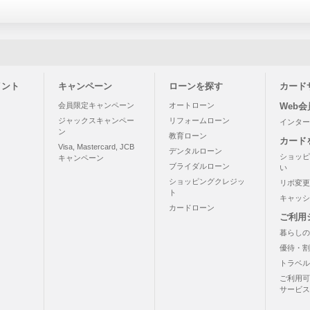
イント
キャンペーン
ローンを探す
カード
う
会員限定キャンペーン
オートローン
Web
ジャックスキャンペー
リフォームローン
インター
ン
教育ローン
カード
Visa, Mastercard, JCB
デンタルローン
ショッピ
キャンペーン
ブライダルローン
い
ショッピングクレジッ
リボ変更
ト
キャッシ
カードローン
ご利用
暮らしの
優待・割
トラベル
ご利用可
サービス