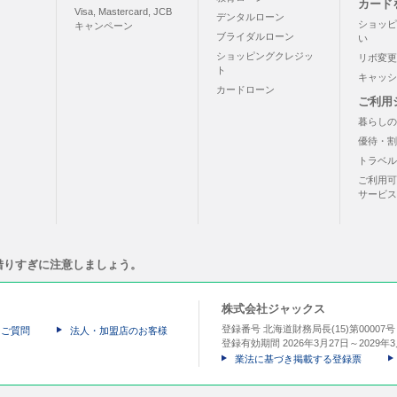
カード
Visa, Mastercard, JCB
デンタルローン
ショッピ
キャンペーン
ブライダルローン
い
ショッピングクレジッ
リボ変更
ト
キャッシ
カードローン
ご利用
暮らしの
優待・割
トラベル
ご利用可
サービス
借りすぎに注意しましょう。
株式会社ジャックス
登録番号 北海道財務局長(15)第00007
るご質問
法人・加盟店のお客様
登録有効期間 2026年3月27日～2029年3
業法に基づき掲載する登録票