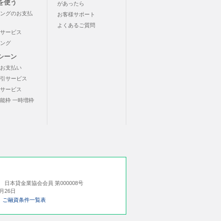
を使う
があったら
ングのお支払
お客様サポート
よくあるご質問
サービス
ング
シーン
お支払い
引サービス
サービス
能枠 一時増枠
号
日本貸金業協会会員 第000008号
月26日
ご融資条件一覧表