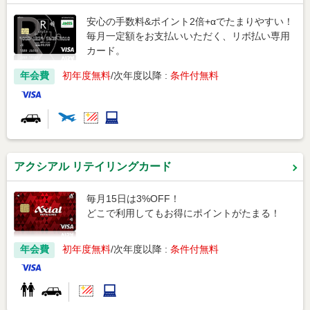
法人・加盟店のお客様
企業情報
安心の手数料&ポイント2倍+αでたまりやすい！
毎月一定額をお支払いいただく、リボ払い専用
カード。
年会費
初年度無料
次年度以降 :
条件付無料
アクシアル リテイリングカード
毎月15日は3%OFF！
どこで利用してもお得にポイントがたまる！
年会費
初年度無料
次年度以降 :
条件付無料