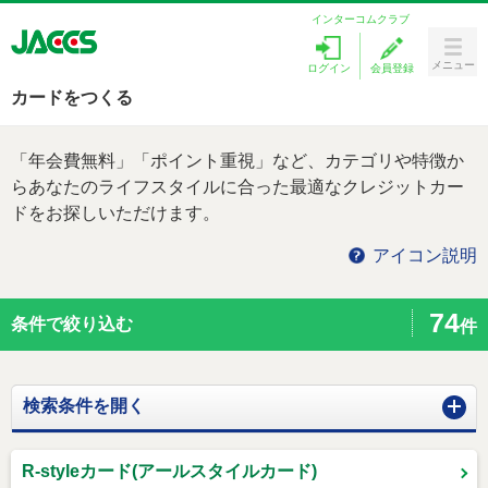
インターコムクラブ
メニュー
ログイン
会員登録
Menu
カードをつくる
カードをつくる
「年会費無料」「ポイント重視」など、カテゴリや特徴か
ラブリィポイント
らあなたのライフスタイルに合った最適なクレジットカー
ドをお探しいただけます。
キャンペーン
アイコン説明
ローンを探す
74
条件で絞り込む
件
カードサービス
お客様サポート
検索条件を開く
検索条件を閉じる
R-styleカード(アールスタイルカード)