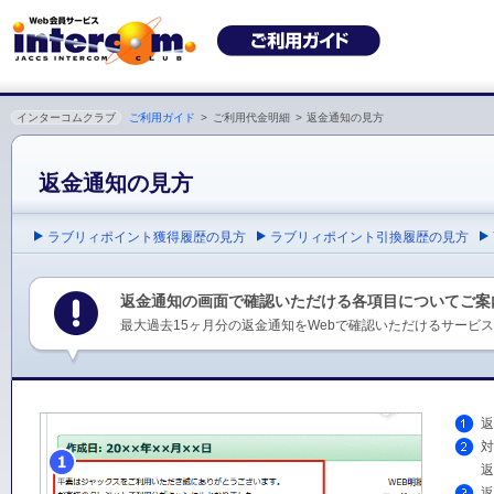
インターコムクラブ
ご利用ガイド
>
ご利用代金明細
>
返金通知の見方
返金通知の見方
ラブリィポイント獲得履歴の見方
ラブリィポイント引換履歴の見方
返金通知の画面で確認いただける各項目についてご案
最大過去15ヶ月分の返金通知をWebで確認いただけるサービ
返
対
返
返