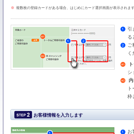
※
複数枚の登録カードがある場合、はじめにカード選択画面が表示されま
引
る
ご
く
ト
シ
内
ト
枠
お客様情報を入力します
お