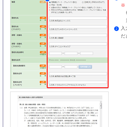
※
入
だ