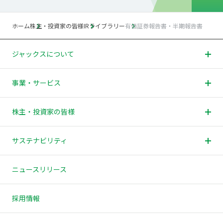
ジ
ト
ホーム
株主・投資家の皆様
IRライブラリー
有価証券報告書・半期報告書
ッ
プ
へ
ジャックスについて
戻
る
事業・サービス
株主・投資家の皆様
サステナビリティ
ニュースリリース
採用情報