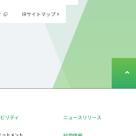
せ
IRサイトマップ
ペ
ー
ジ
ト
ッ
プ
へ
ビリティ
ニュースリリース
戻
る
ミットメント
採用情報