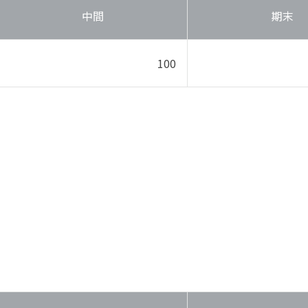
中間
期末
100