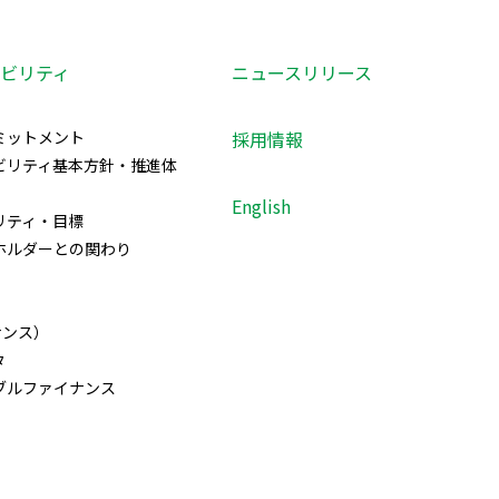
プ
へ
ビリティ
ニュースリリース
戻
る
ミットメント
採用情報
ビリティ基本方針・推進体
English
リティ・目標
ホルダーとの関わり
）
ナンス）
タ
ブルファイナンス