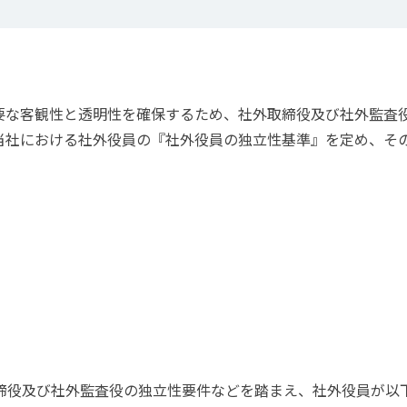
要な客観性と透明性を確保するため、社外取締役及び社外監査
当社における社外役員の『社外役員の独立性基準』を定め、そ
』
締役及び社外監査役の独立性要件などを踏まえ、社外役員が以