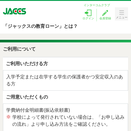
インターコムクラブ
メニュー
ログイン
会員登録
Menu
「ジャックスの教育ローン」とは？
カードをつくる
ご利用について
ラブリィポイント
キャンペーン
ご利用いただける方
入学予定または在学する学生の保護者かつ安定収入のあ
ローンを探す
る方
カードサービス
ご用意いただくもの
お客様サポート
学費納付金明細書(振込依頼書)
※
学校によって発行されていない場合は、「お申し込み
の流れ」より申し込み方法をご確認ください。