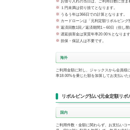
※
お借り入れの当日は、ご利用日数に含ま
※
１円未満は切り捨てとなります。
※
うるう年は366日での計算となります。
※
カードローンは「元利定額リボルビング
※
返済回数1回／返済期間1～60日（但し
※
遅延損害金は実質年率20.00％となりま
※
担保・保証人は不要です。
海外
ご利用金額に対し、ジャックスから会員様に
率18.00%を乗じた額を加算してお支払い
リボルビング払い(元金定額リボ
国内
ご利用件数・金額に関わらず、お支払いコー