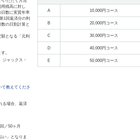
いいただく方法
利用残高に対し
A
10,000円コース
の日数に実質年率
第1回返済分の利
B
20,000円コース
日数の日割計算と
C
30,000円コース
定額となる「元利
D
40,000円コース
ます。
、ジャックス・
E
50,000円コース
。
いて教えてくださ
れる場合、返済
回／50ヶ月
払い」となりま