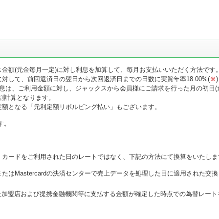
金額(元金毎月一定)に対し利息を加算して、毎月お支払いいただく方法です
対して、前回返済日の翌日から次回返済日までの日数に実質年率18.00%(
※
息は、ご利用金額に対し、ジャックスから会員様にご請求を行った月の初日(
割計算となります。
定額となる「元利定額リボルビング払い」もございます。
す。
、カードをご利用された日のレートではなく、下記の方法にて換算をいたしま
VisaまたはMastercardの決済センターで売上データを処理した日に適用された交
た加盟店および提携金融機関等に支払する金額が確定した時点での為替レート