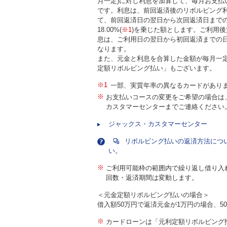
月一定)に対し利息を加算して、毎月お支払
です。利息は、前回返済後のリボルビング
て、前回返済日の翌日から次回返済日まで
18.00%(
※1
)を乗じた額とします。ご利用後
息は、ご利用日の翌日から初回返済までの
なります。
また、元金と利息を合算した金額が毎月一
定額リボルビング払い」もございます。
※1
一部、実質年率の異なるカードがあり
※
お支払いコースの変更をご希望の場合は
カスタマーセンターまでご連絡ください
ジャックス・カスタマーセンター
リボルビング払いの返済方法につ
い。
※
ご利用可能枠の範囲内で繰り返し借り入
回数・返済期間は変動します。
＜元金定額リボルビング払いの場合＞
借入額50万円で返済元金が1万円の場合、50
※
カードローンは「元利定額リボルビング