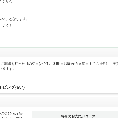
れません。
払い」となります。
暦による）
す。
ご請求を行った月の初日(ただし、利用日以降)から返済日までの日数に、実
ただきます。
ルビング払い)
ス金額(元金毎
毎月のお支払いコース