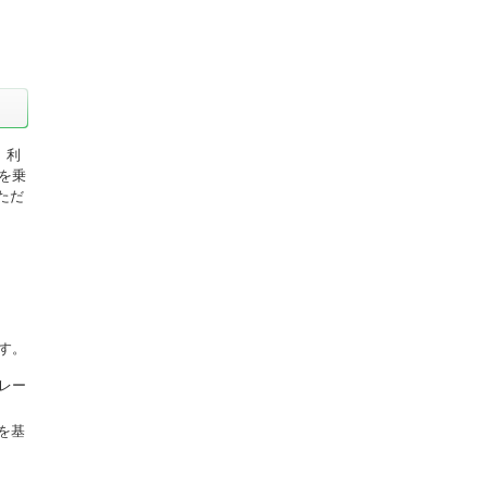
。利
)を乗
ただ
す。
換レー
を基