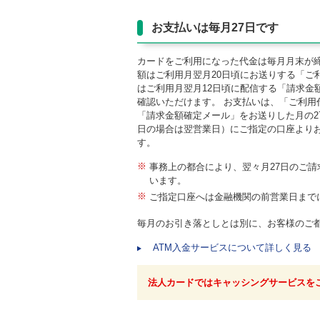
お支払いは毎月27日です
カードをご利用になった代金は毎月月末が
額はご利用月翌月20日頃にお送りする「ご
はご利用月翌月12日頃に配信する「請求金
確認いただけます。 お支払いは、「ご利用
「請求金額確定メール」をお送りした月の2
日の場合は翌営業日）にご指定の口座より
す。
※
事務上の都合により、翌々月27日のご請
います。
※
ご指定口座へは金融機関の前営業日まで
毎月のお引き落としとは別に、お客様のご都
ATM入金サービスについて詳しく見る
法人カードではキャッシングサービスを