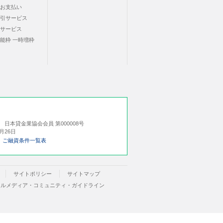
お支払い
引サービス
サービス
能枠 一時増枠
号
日本貸金業協会会員 第000008号
月26日
ご融資条件一覧表
サイトポリシー
サイトマップ
ャルメディア・コミュニティ・ガイドライン