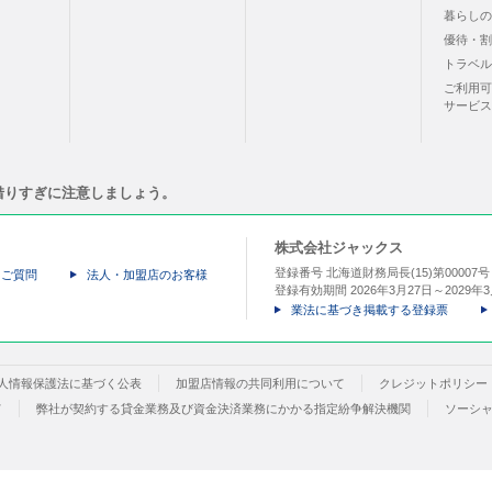
暮らしの
優待・割
トラベル
ご利用可
サービス
借りすぎに注意しましょう。
株式会社ジャックス
登録番号 北海道財務局長(15)第00007
るご質問
法人・加盟店のお客様
登録有効期間 2026年3月27日～2029年3
業法に基づき掲載する登録票
人情報保護法に基づく公表
加盟店情報の共同利用について
クレジットポリシー
て
弊社が契約する貸金業務及び資金決済業務にかかる指定紛争解決機関
ソーシ