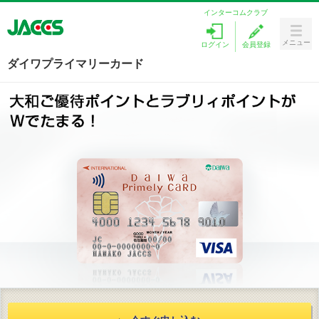
インターコムクラブ
メニュー
ログイン
会員登録
Menu
ダイワプライマリーカード
カードをつくる
ラブリィポイント
キャンペーン
ローンを探す
カードサービス
お客様サポート