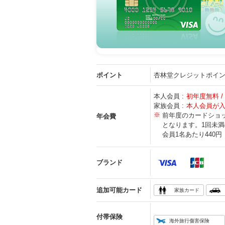
ポイント
杏林堂クレジットポイ
本人会員 :
初年度無料 
家族会員 :
本人会員が
※
前年度のカードショ
年会費
となります。1回未満
会員1名あたり440
ブランド
追加可能カード
家族カード
付帯保険
海外旅行傷害保険