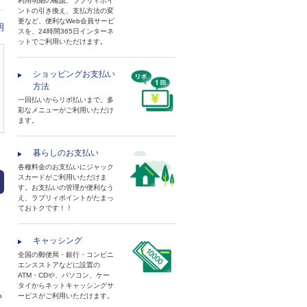
利用明細の確認、ラブリィポイ
ントの引き換え、支払方法の変
更など、便利なWeb会員サービ
明
スを、24時間365日インターネ
ットでご利用いただけます。
ショッピングお支払い
方法
一回払いからリボ払いまで。多
彩なメニューがご利用いただけ
ます。
暮らしのお支払い
各種料金のお支払いにジャック
スカードがご利用いただけま
す。お支払いの管理が便利なう
え、ラブリィポイントがたまっ
ておトクです！！
キャッシング
全国の郵便局・銀行・コンビニ
エンスストアなどに設置の
ATM・CDや、パソコン、ケー
タイからネットキャッシングサ
ち
ービスがご利用いただけます。